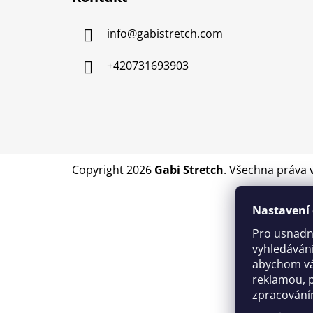
p
a
info
@
gabistretch.com
t
í
+420731693903
Copyright 2026
Gabi Stretch
. Všechna práva 
Nastavení 
Pro usnadn
vyhledávání
abychom vá
reklamou, 
zpracování