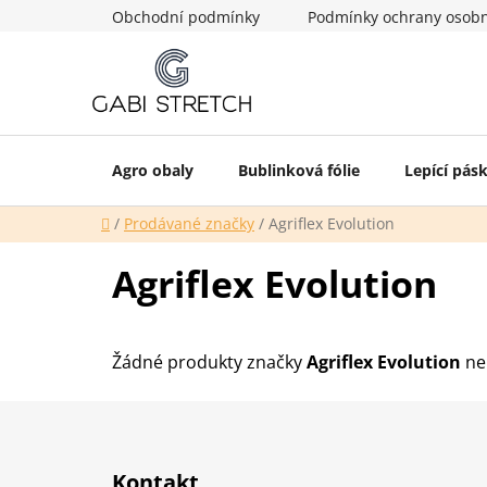
Přejít
Obchodní podmínky
Podmínky ochrany osobn
na
obsah
Agro obaly
Bublinková fólie
Lepící pás
Domů
/
Prodávané značky
/
Agriflex Evolution
Agriflex Evolution
Žádné produkty značky
Agriflex Evolution
neb
Z
á
Kontakt