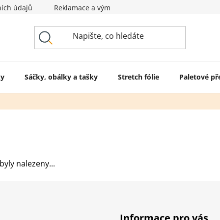
ích údajů
Reklamace a výměna zboží
Svět obalů
ky
Sáčky, obálky a tašky
Stretch fólie
Paletové př
yly nalezeny...
Informace pro vás