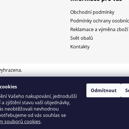
Obchodní podmínky
Podmínky ochrany osobníc
Reklamace a výměna zboží
Svět obalů
Kontakty
vyhrazena.
cookies
Odmítnout
S
ění Vašeho nakupování, jednodušší
 a zjištění stavu vaší objednávky,
s neobtěžovali nevhodnou
potřebujeme od vás souhlas se
m souborů cookies
.