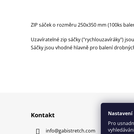
ZIP sáček o rozměru 250x350 mm (100ks balen
Uzavíratelné zip sáčky ("rychlouzavíráky") jso
Sáčky jsou vhodné hlavně pro balení drobnýc
Z
á
Nastavení 
Kontakt
p
Pro usnadn
a
vyhledávání
info
@
gabistretch.com
t