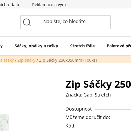
ích údajů
Reklamace a výměna zboží
Svět obalů
ky
Sáčky, obálky a tašky
Stretch fólie
Paletové př
 a tašky
/
Zip sáčky
/
Zip Sáčky 250x350mm (100ks)
Zip Sáčky 25
Značka:
Gabi Stretch
Dostupnost
Můžeme doručit do:
Kód: