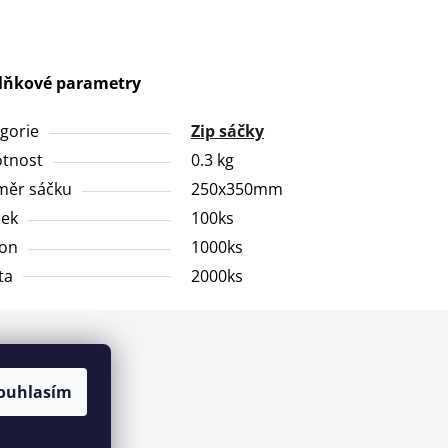
lňkové parametry
gorie
Zip sáčky
tnost
0.3 kg
měr sáčku
250x350mm
ček
100ks
ton
1000ks
ta
2000ks
ouhlasím