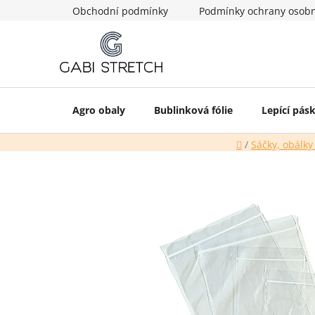
Přejít
Obchodní podmínky
Podmínky ochrany osobn
na
obsah
Agro obaly
Bublinková fólie
Lepící pás
Domů
/
Sáčky, obálky