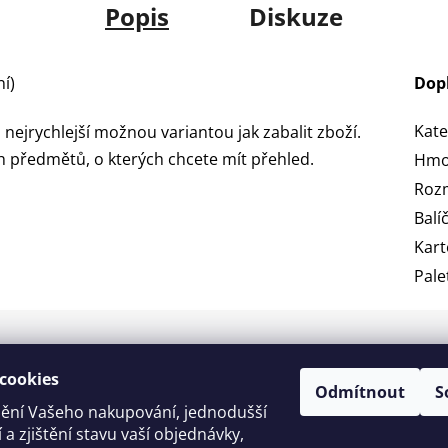
Popis
Diskuze
í)
Dop
Kate
u nejrychlejší možnou variantou jak zabalit zboží.
h předmětů, o kterých chcete mít přehled.
Hmo
Roz
Balí
Kar
Pale
cookies
Informace pro vás
Odmítnout
S
ění Vašeho nakupování, jednodušší
Obchodní podmínky
 a zjištění stavu vaší objednávky,