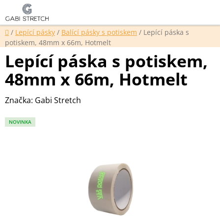
Přejít
Hledat
NÁKUP
na
KOŠÍK
obsah
Domů
/
Lepící pásky
/
Balící pásky s potiskem
/
Lepící páska s
potiskem, 48mm x 66m, Hotmelt
Lepící páska s potiskem,
48mm x 66m, Hotmelt
Značka:
Gabi Stretch
NOVINKA