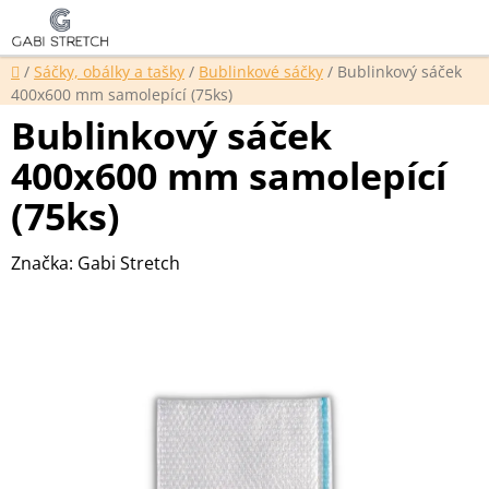
Přejít
Hledat
NÁKUP
na
KOŠÍK
obsah
Domů
/
Sáčky, obálky a tašky
/
Bublinkové sáčky
/
Bublinkový sáček
400x600 mm samolepící (75ks)
Bublinkový sáček
400x600 mm samolepící
(75ks)
Značka:
Gabi Stretch