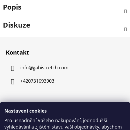
Popis
Diskuze
Z
á
Kontakt
p
a
info
@
gabistretch.com
t
í
+420731693903
Informace pro vás
Nastavení cookies
Obchodní podmínky
Pro usnadnění Vašeho nakupování, jednodušší
vyhledávání a zjištění stavu vaší objednávky, abychom
Podmínky ochrany osobních údajů