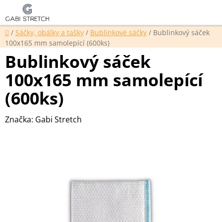
Přejít
Hledat
NÁKUP
na
KOŠÍK
obsah
Domů
/
Sáčky, obálky a tašky
/
Bublinkové sáčky
/
Bublinkový sáček
100x165 mm samolepící (600ks)
Bublinkový sáček
100x165 mm samolepící
(600ks)
Značka:
Gabi Stretch