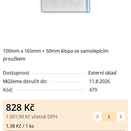
100mm x 165mm + 50mm klopa se samolepícím
proužkem
Dostupnost
Externí sklad
Můžeme doručit do:
11.8.2026
Kód:
479
828 Kč
1 001,90 Kč včetně DPH
Měrná cena:
1,38 Kč / 1 ks