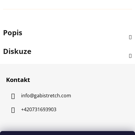
Popis
Diskuze
Z
á
Kontakt
p
a
info
@
gabistretch.com
t
í
+420731693903