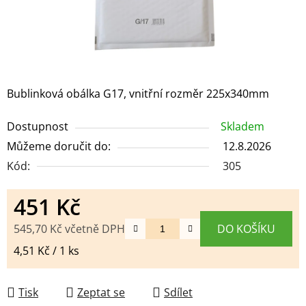
Bublinková obálka G17, vnitřní rozměr 225x340mm
Dostupnost
Skladem
Můžeme doručit do:
12.8.2026
Kód:
305
451 Kč
545,70 Kč včetně DPH
DO KOŠÍKU
Měrná cena:
4,51 Kč / 1 ks
Tisk
Zeptat se
Sdílet