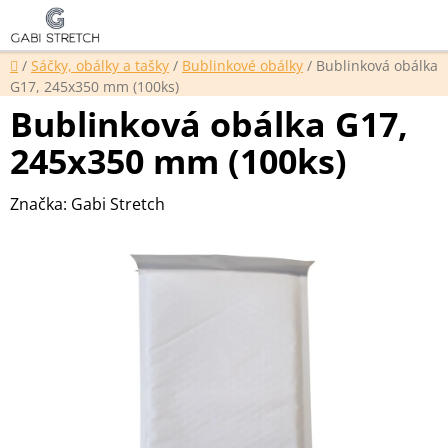
Přejít
Hledat
NÁKUP
na
KOŠÍK
obsah
Domů
/
Sáčky, obálky a tašky
/
Bublinkové obálky
/
Bublinková obálka
G17, 245x350 mm (100ks)
Bublinková obálka G17,
245x350 mm (100ks)
Značka:
Gabi Stretch