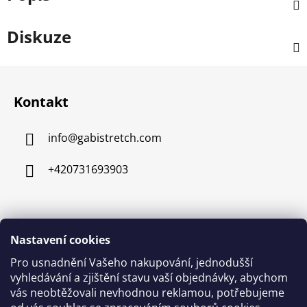
Diskuze
Z
á
Kontakt
p
a
info
@
gabistretch.com
t
í
+420731693903
Informace pro vás
Nastavení cookies
Obchodní podmínky
Pro usnadnění Vašeho nakupování, jednodušší
vyhledávání a zjištění stavu vaší objednávky, abychom
Podmínky ochrany osobních údajů
vás neobtěžovali nevhodnou reklamou, potřebujeme
Reklamace a výměna zboží