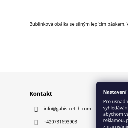
Bublinková obálka se silným lepícím páskem.
Z
á
Nastavení 
Kontakt
p
Pro usnadn
a
vyhledávání
info
@
gabistretch.com
t
abychom vá
í
reklamou, 
+420731693903
zpracování