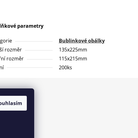
lňkové parametry
gorie
Bublinkové obálky
ší rozměr
135x225mm
řní rozměr
115x215mm
ní
200ks
ouhlasím
h údajů