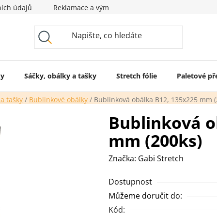
ích údajů
Reklamace a výměna zboží
Svět obalů
ky
Sáčky, obálky a tašky
Stretch fólie
Paletové př
 a tašky
/
Bublinkové obálky
/
Bublinková obálka B12, 135x225 mm (
Bublinková o
mm (200ks)
Značka:
Gabi Stretch
Dostupnost
Můžeme doručit do:
Kód: