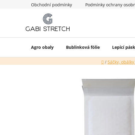
Přejít
Obchodní podmínky
Podmínky ochrany osobn
na
obsah
Agro obaly
Bublinková fólie
Lepící pás
Domů
/
Sáčky, obálky