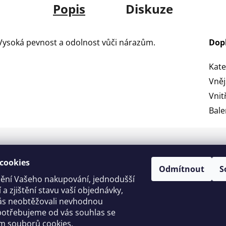
Popis
Diskuze
 Vysoká pevnost a odolnost vůči nárazům.
Dop
Kate
Vněj
Vnit
Bale
cookies
Informace pro vás
Odmítnout
S
ění Vašeho nakupování, jednodušší
Obchodní podmínky
 a zjištění stavu vaší objednávky,
s neobtěžovali nevhodnou
Podmínky ochrany osobníc
potřebujeme od vás souhlas se
Reklamace a výměna zboží
m souborů cookies
.