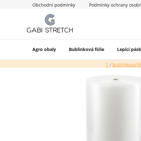
Přejít
Obchodní podmínky
Podmínky ochrany osobn
na
obsah
Agro obaly
Bublinková fólie
Lepící pás
Domů
/
Bublinková fó