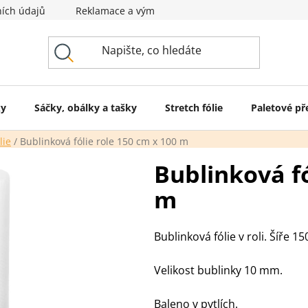
ích údajů
Reklamace a výměna zboží
Svět obalů
ky
Sáčky, obálky a tašky
Stretch fólie
Paletové př
lie
/
Bublinková fólie role 150 cm x 100 m
Bublinková fó
m
Bublinková fólie v roli. Šíře 1
Velikost bublinky 10 mm.
Baleno v pytlích.