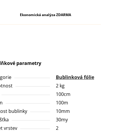
Ekonomická analýza ZDARMA
lňkové parametry
gorie
Bublinková fólie
tnost
2 kg
100cm
in
100m
kost bublinky
10mm
šťka
30my
t vrstev
2