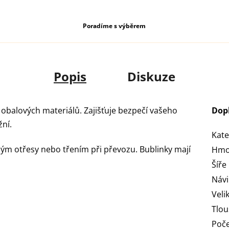
Poradíme s výběrem
Popis
Diskuze
h obalových materiálů. Zajišťuje bezpečí vašeho
Dop
ní.
Kate
m otřesy nebo třením při převozu. Bublinky mají
Hmo
Šíře
Náv
Veli
Tlou
Poče